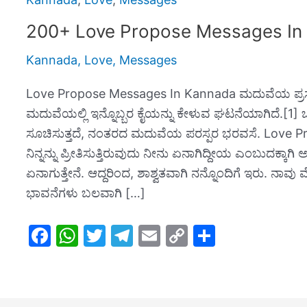
200+ Love Propose Messages In
Kannada
,
Love
,
Messages
Love Propose Messages In Kannada ಮದುವೆಯ ಪ್ರಸ್ತಾಪ
ಮದುವೆಯಲ್ಲಿ ಇನ್ನೊಬ್ಬರ ಕೈಯನ್ನು ಕೇಳುವ ಘಟನೆಯಾಗಿದೆ.[1] ಒಪ್
ಸೂಚಿಸುತ್ತದೆ, ನಂತರದ ಮದುವೆಯ ಪರಸ್ಪರ ಭರವಸೆ. Love 
ನಿನ್ನನ್ನು ಪ್ರೀತಿಸುತ್ತಿರುವುದು ನೀನು ಏನಾಗಿದ್ದೀಯ ಎಂಬುದಕ್ಕಾಗಿ
ಏನಾಗುತ್ತೇನೆ. ಆದ್ದರಿಂದ, ಶಾಶ್ವತವಾಗಿ ನನ್ನೊಂದಿಗೆ ಇರು. ನಾವು
ಭಾವನೆಗಳು ಬಲವಾಗಿ […]
F
W
T
T
E
C
S
a
h
w
el
m
o
h
c
at
itt
e
ai
p
ar
e
s
er
gr
l
y
e