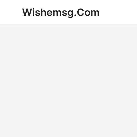
Skip
Wishemsg.Com
to
content