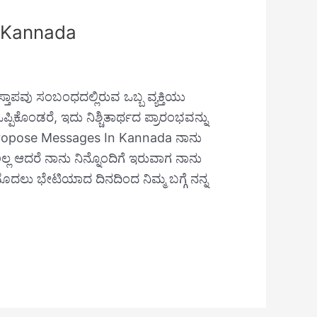
 Kannada
ವು ಸಂಬಂಧದಲ್ಲಿರುವ ಒಬ್ಬ ವ್ಯಕ್ತಿಯು
ಪಿಕೊಂಡರೆ, ಇದು ನಿಶ್ಚಿತಾರ್ಥದ ಪ್ರಾರಂಭವನ್ನು
Propose Messages In Kannada ನಾನು
 ಅಲ್ಲ ಆದರೆ ನಾನು ನಿನ್ನೊಂದಿಗೆ ಇರುವಾಗ ನಾನು
 ಮೊದಲು ಭೇಟಿಯಾದ ದಿನದಿಂದ ನಿಮ್ಮ ಬಗ್ಗೆ ನನ್ನ