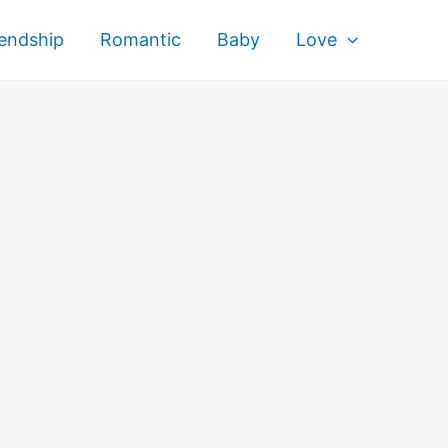
iendship
Romantic
Baby
Love